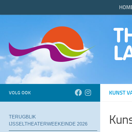
HOM
Doorgaan naar inhoud
KUNST VA
VOLG OOK
Kuns
TERUGBLIK
IJSSELTHEATERWEEKEINDE 2026