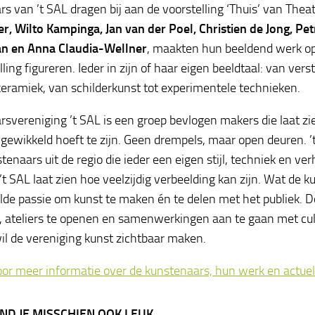
s van ’t SAL dragen bij aan de voorstelling ‘Thuis’ van Theate
r, Wilto Kampinga, Jan van der Poel, Christien de Jong, Pe
n en Anna Claudia-Wellner
, maakten hun beeldend werk op
ling figureren. Ieder in zijn of haar eigen beeldtaal: van vers
 keramiek, van schilderkunst tot experimentele technieken.
svereniging ’t SAL is een groep bevlogen makers die laat zie
 ingewikkeld hoeft te zijn. Geen drempels, maar open deuren. ’
tenaars uit de regio die ieder een eigen stijl, techniek en v
’t SAL laat zien hoe veelzijdig verbeelding kan zijn. Wat de k
de passie om kunst te maken én te delen met het publiek. 
 ateliers te openen en samenwerkingen aan te gaan met cultu
wil de vereniging kunst zichtbaar maken.
voor meer informatie over de kunstenaars, hun werk en actuel
IND JE MISSCHIEN OOK LEUK...