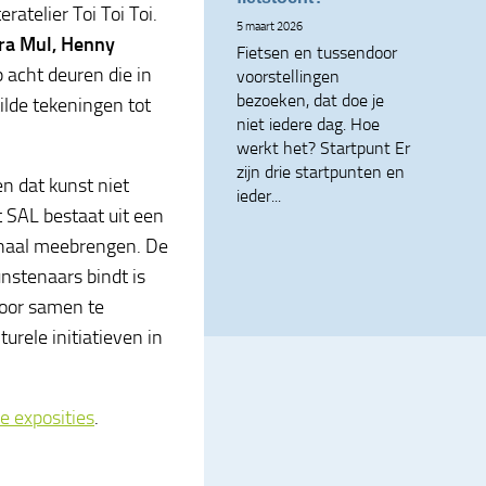
ratelier Toi Toi Toi.
5 maart 2026
tra Mul, Henny
Fietsen en tussendoor
 acht deuren die in
voorstellingen
bezoeken, dat doe je
tilde tekeningen tot
niet iedere dag. Hoe
werkt het? Startpunt Er
zijn drie startpunten en
n dat kunst niet
ieder...
t SAL bestaat uit een
erhaal meebrengen. De
unstenaars bindt is
Door samen te
rele initiatieven in
e exposities
.