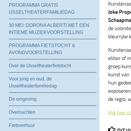
Kunstenaar
PROGRAMMA GRATIS
Joke Prope
IJSSELTHEATERFAMILIEDAG
Schaapma
30 MEI: DORONA ALBERTI MET EEN
de voorstel
INTIEME MUZIEKVOORSTELLING
kleurrijke
PROGRAMMA FIETSTOCHT &
Kunstenaar
AVONDVOORSTELLING
elitair of
Over de IJsseltheaterfietstocht
groep kuns
kunst van 
Voor jong en oud, de
hun gedeel
IJsseltheaterfamiliedag
exposeren,
de regio, 
De omgeving
Kijk hier 
Overnachten
Fietsverhuur
DIT V