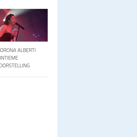
DORONA ALBERTI
INTIEME
OORSTELLING