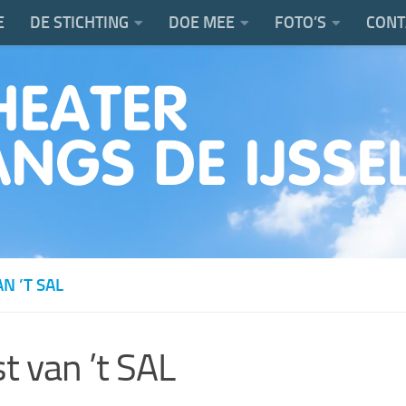
E
DE STICHTING
DOE MEE
FOTO’S
CONT
N ’T SAL
t van ’t SAL